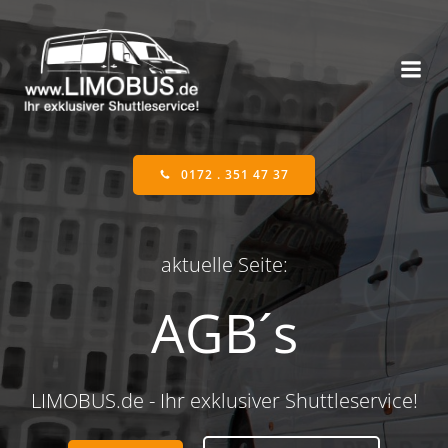
Zum
Inhalt
springen
0172 . 351 47 37
aktuelle Seite:
AGB´s
LIMOBUS.de - Ihr exklusiver Shuttleservice!